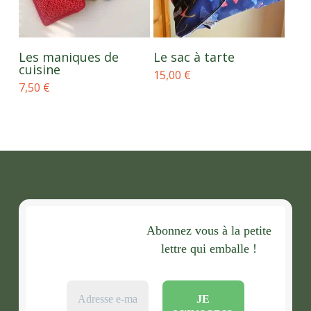
du
du
produit
produit
Ce
Ce
CHOIX DES
CHOIX DES
produit
produit
Les maniques de
Le sac à tarte
OPTIONS
OPTIONS
cuisine
a
a
15,00
€
plusieurs
plusieurs
7,50
€
variations.
variations.
Les
Les
options
options
peuvent
peuvent
être
être
choisies
choisies
sur
sur
la
la
page
page
du
du
Abonnez vous à la petite
produit
produit
lettre qui emballe !