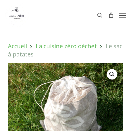
Skip
Men
to
Men
search
main
content
Accueil
La cuisine zéro déchet
Le sac
à patates