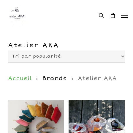
Skip
Men
to
Me
search
main
content
Atelier AKA
Accueil
Brands
Atelier AKA