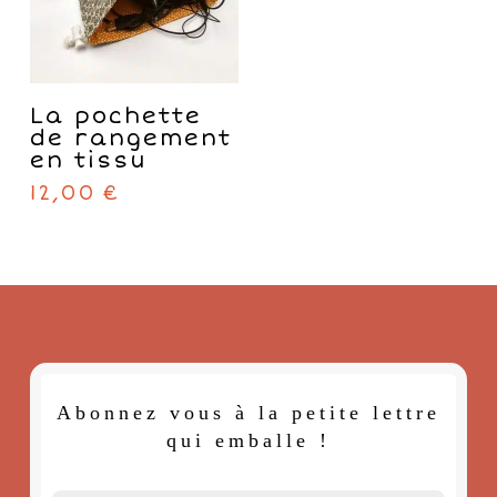
page
du
produit
Ce
CHOIX DES
produit
La pochette
OPTIONS
a
de rangement
plusieurs
en tissu
variations.
12,00
€
Les
options
peuvent
être
choisies
sur
la
page
du
produit
Abonnez vous à la petite lettre
qui emballe !