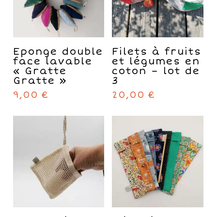
Ce
Ce
CHOIX DES
CHOIX DES
produit
produit
Eponge double
Filets à fruits
OPTIONS
OPTIONS
a
a
face lavable
et légumes en
plusieurs
plusieurs
« Gratte
coton – lot de
variations.
variations.
Gratte »
3
Les
Les
9,00
€
20,00
€
options
options
peuvent
peuvent
être
être
choisies
choisies
sur
sur
la
la
page
page
du
du
produit
produit
Ce