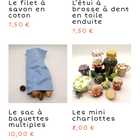
CHOIX DES
AJOUTER AU
produit
Le filet à
L’étui à
OPTIONS
a
PANIER
savon en
brosse à dent
plusieurs
coton
en toile
variations.
enduite
7,50
€
Les
7,50
€
options
peuvent
être
choisies
sur
la
page
du
produit
Ce
Ce
CHOIX DES
CHOIX DES
produit
produit
Le sac à
Les mini
OPTIONS
OPTIONS
a
a
baguettes
charlottes
plusieurs
plusieurs
multiples
8,00
€
variations.
variations.
10,00
€
Les
Les