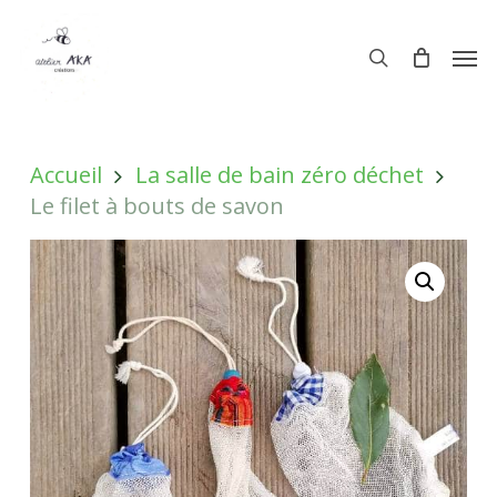
Skip
Men
to
Men
search
main
content
Accueil
La salle de bain zéro déchet
Le filet à bouts de savon