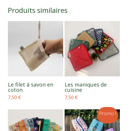
Produits similaires
Ce
CHOIX DES
AJOUTER AU PANIER
produit
Le filet à savon en
Les maniques de
OPTIONS
coton
cuisine
a
plusieurs
7,50
€
7,50
€
variations.
Les
options
Promo !
peuvent
être